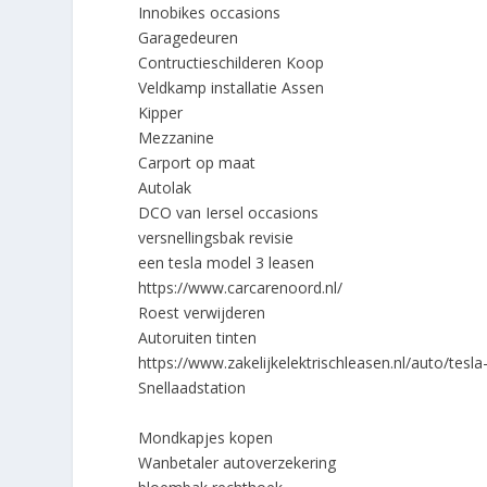
Innobikes occasions
Garagedeuren
Contructieschilderen Koop
Veldkamp installatie Assen
Kipper
Mezzanine
Carport op maat
Autolak
DCO van Iersel occasions
versnellingsbak revisie
een tesla model 3 leasen
https://www.carcarenoord.nl/
Roest verwijderen
Autoruiten tinten
https://www.zakelijkelektrischleasen.nl/auto/tesl
Snellaadstation
Mondkapjes kopen
Wanbetaler autoverzekering