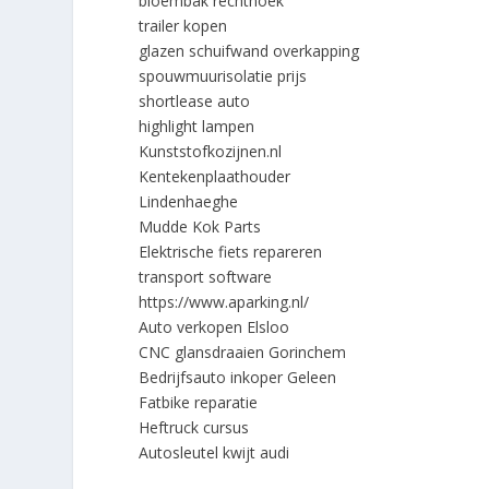
bloembak rechthoek
trailer kopen
glazen schuifwand overkapping
spouwmuurisolatie prijs
shortlease auto
highlight lampen
Kunststofkozijnen.nl
Kentekenplaathouder
Lindenhaeghe
Mudde Kok Parts
Elektrische fiets repareren
transport software
https://www.aparking.nl/
Auto verkopen Elsloo
CNC glansdraaien Gorinchem
Bedrijfsauto inkoper Geleen
Fatbike reparatie
Heftruck cursus
Autosleutel kwijt audi